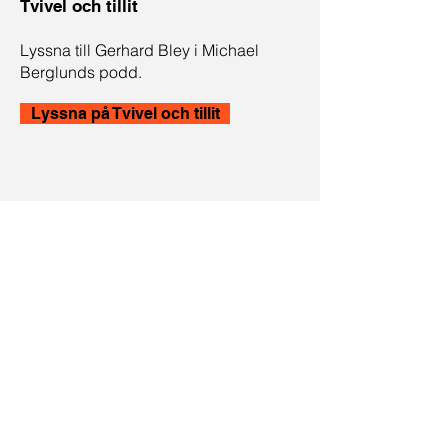
Tvivel och tillit
Lyssna till Gerhard Bley i Michael
Berglunds podd.
Lyssna på Tvivel och tillit
The Human Aspect
"Growing up I felt like I was never good
enough." - Gerhard Bley
Lyssna The Human Aspect