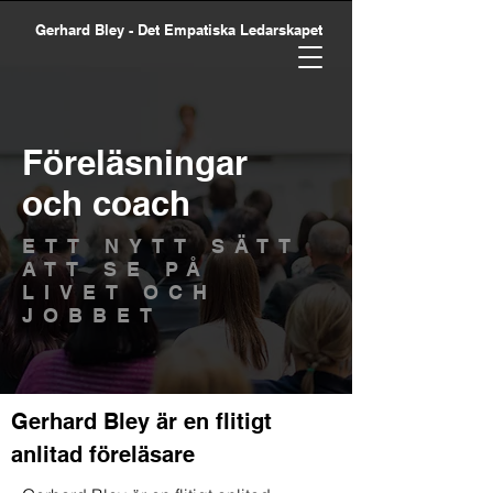
Gerhard Bley - Det Empatiska Ledarskapet
Föreläsningar
och coach
ETT NYTT SÄTT
ATT SE PÅ
LIVET OCH
JOBBET
Gerhard Bley är en flitigt
anlitad föreläsare