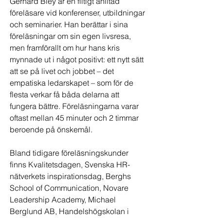
Gerhard Bley är en flitigt anlitad
föreläsare vid konferenser, utbildningar
och seminarier. Han berättar i sina
föreläsningar om sin egen livsresa,
men framförallt om hur hans kris
mynnade ut i något positivt: ett nytt sätt
att se på livet och jobbet – det
empatiska ledarskapet – som för de
flesta verkar få båda delarna att
fungera bättre. Föreläsningarna varar
oftast mellan 45 minuter och 2 timmar
beroende på önskemål.
Bland tidigare föreläsningskunder
finns Kvalitetsdagen, Svenska HR-
nätverkets inspirationsdag, Berghs
School of Communication, Novare
Leadership Academy, Michael
Berglund AB, Handelshögskolan i